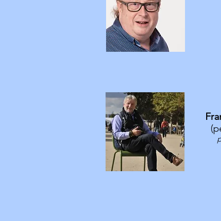
Fra
(p