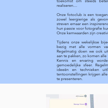
toekomst om steeds beter
realiseren....
Onze fotoclub is een toegank
zowel leergierige als gevo
streven ernaar een inspirere
hun passie voor fotografie k
Onze kernwaarden zijn creativ
Tijdens onze wekelijkse bi
bezig met alle vormen va
Regelmatig doen we ook u
aan te pakken, z
o komen alle 
Kennis en ervaring word
gemoedelijke sfeer. Regel
ideeën en technieken uit
tentoonstellingen krijgen al
te presenteren.