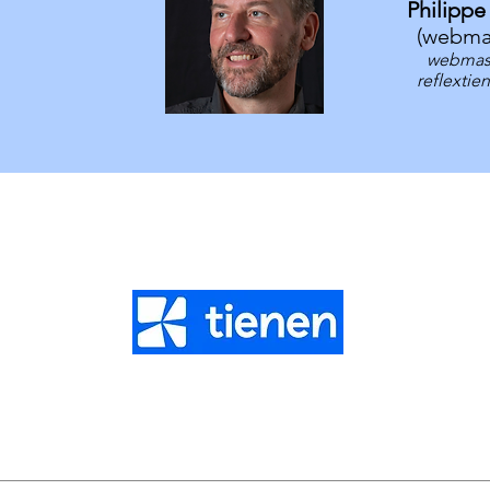
Philipp
(webma
webmas
reflextie