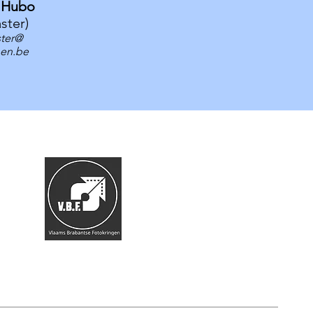
e Hubo
ster)
ter@
nen.be