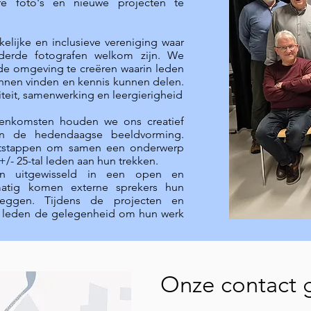
e foto's en nieuwe projecten te
elijke en inclusieve vereniging waar
rderde fotografen welkom zijn. We
nde omgeving te creëren waarin leden
unnen vinden en kennis kunnen delen.
iteit, samenwerking en leergierigheid
jeenkomsten
houden we ons creatief
n de hedendaagse beeldvorming.
itstappen om samen een onderwerp
+/- 25
-tal leden aan hun trekken.
en uitgewisseld in een open en
matig komen externe sprekers hun
leggen. Tijdens de projecten en
le leden de gelegenheid om hun werk
Onze contact 