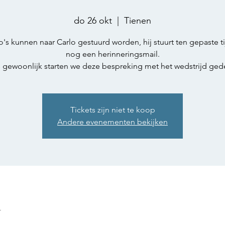
do 26 okt
  |  
Tienen
to's kunnen naar Carlo gestuurd worden, hij stuurt ten gepaste t
nog een herinneringsmail.
Tickets zijn niet te koop
Andere evenementen bekijken
n