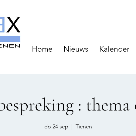
Home
Nieuws
Kalender
bespreking : thema 
do 24 sep
  |  
Tienen