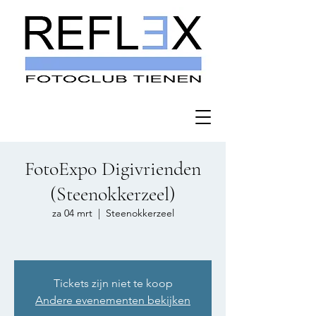
FotoExpo Digivrienden
(Steenokkerzeel)
za 04 mrt
  |  
Steenokkerzeel
Tickets zijn niet te koop
Andere evenementen bekijken