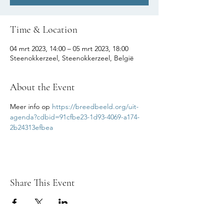
Time & Location
04 mrt 2023, 14:00 – 05 mrt 2023, 18:00
Steenokkerzeel, Steenokkerzeel, België
About the Event
Meer info op 
https://breedbeeld.org/uit-
agenda?cdbid=91cfbe23-1d93-4069-a174-
2b24313efbea
Share This Event