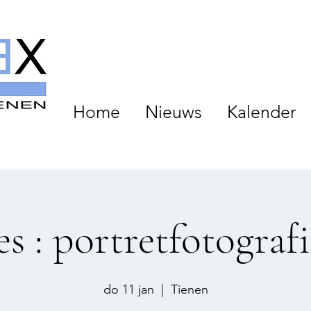
Home
Nieuws
Kalender
es : portretfotograf
do 11 jan
  |  
Tienen