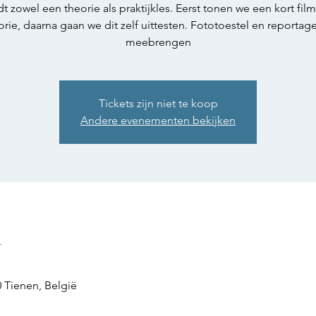
dt zowel een theorie als praktijkles. Eerst tonen we een kort fil
rie, daarna gaan we dit zelf uittesten. Fototoestel en reportage
meebrengen
Tickets zijn niet te koop
Andere evenementen bekijken
n
0 Tienen, België