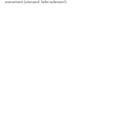
evenement (uiteraard  liefst iedereen!).
Share This Event
© 2026 REFLEX TIENEN fotoclub