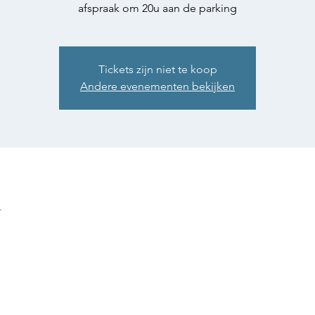
afspraak om 20u aan de parking
Tickets zijn niet te koop
Andere evenementen bekijken
n